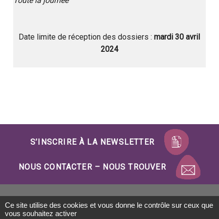
Toute la journée
Date limite de réception des dossiers :
mardi 30 avril
2024
Skip back to main navigation
S’INSCRIRE À LA NEWSLETTER
NOUS CONTACTER – NOUS TROUVER
Ce site utilise des cookies et vous donne le contrôle sur ceux que
Mentions Légales
Politique de confidentialité
vous souhaitez activer
Gestion des cookies
Plan du site
Accessibilité