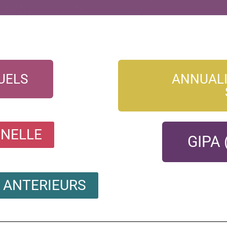
UELS
ANNUALI
NELLE
GIPA 
S ANTERIEURS