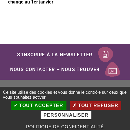
change au 1er janvier
S’INSCRIRE À LA NEWSLETTER
NOUS CONTACTER – NOUS TROUVER
Ce site utilise des cookies et vous donne le contrôle sur ceux que
Mentions Légales
Politique de confidentialité
vous souhaitez activer
Gestion des cookies
Plan du site
Accessibilité
TOUT ACCEPTER
TOUT REFUSER
Conception : Objectif-Multimedia.com / 2020
PERSONNALISER
POLITIQUE DE CONFIDENTIALITÉ
MENU