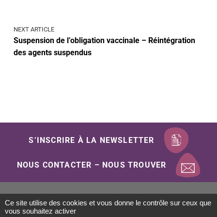
NEXT ARTICLE
Suspension de l’obligation vaccinale – Réintégration
des agents suspendus
S’INSCRIRE À LA NEWSLETTER
NOUS CONTACTER – NOUS TROUVER
Ce site utilise des cookies et vous donne le contrôle sur ceux que
Mentions Légales
Politique de confidentialité
vous souhaitez activer
Gestion des cookies
Plan du site
Accessibilité