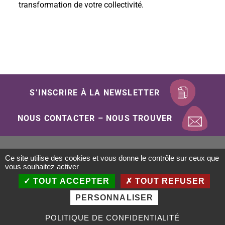
transformation de votre collectivité.
S’INSCRIRE À LA NEWSLETTER
NOUS CONTACTER – NOUS TROUVER
Ce site utilise des cookies et vous donne le contrôle sur ceux que
Mentions Légales
Politique de confidentialité
vous souhaitez activer
Gestion des cookies
Plan du site
Accessibilité
TOUT ACCEPTER
TOUT REFUSER
Conception : Objectif-Multimedia.com / 2020
PERSONNALISER
POLITIQUE DE CONFIDENTIALITÉ
MENU