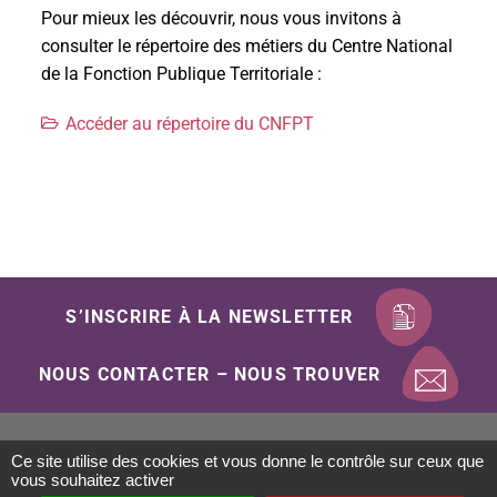
Pour mieux les découvrir, nous vous invitons à
consulter le répertoire des métiers du Centre National
de la Fonction Publique Territoriale :
Accéder au répertoire du CNFPT
S’INSCRIRE À LA NEWSLETTER
NOUS CONTACTER – NOUS TROUVER
Ce site utilise des cookies et vous donne le contrôle sur ceux que
Mentions Légales
Politique de confidentialité
vous souhaitez activer
Gestion des cookies
Plan du site
Accessibilité